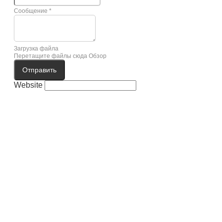
Сообщение
*
Загрузка файла
Перетащите файлы сюда
Обзор
Отправить
Website