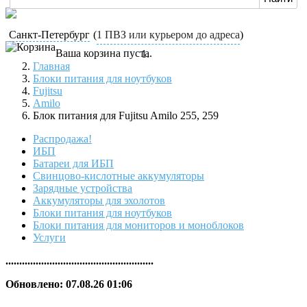
Санкт-Петербург
(
1 ПВЗ или курьером до адреса
)
Ваша корзина пуста.
Главная
Блоки питания для ноутбуков
Fujitsu
Amilo
Блок питания для Fujitsu Amilo 255, 259
Распродажа!
ИБП
Батареи для ИБП
Свинцово-кислотные аккумуляторы
Зарядные устройства
Аккумуляторы для эхолотов
Блоки питания для ноутбуков
Блоки питания для мониторов и моноблоков
Услуги
......................................................
Обновлено: 07.08.26 01:06