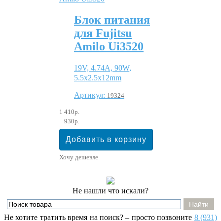
Блок питания
для Fujitsu
Amilo Ui3520
19V, 4.74A, 90W,
5.5x2.5x12mm
Артикул:
19324
1 410р.
930р.
Хочу дешевле
Не нашли что искали?
Не хотите тратить время на поиск? – просто позвоните
8 (931)