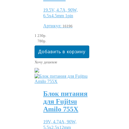
19.5V, 4.7A, 90W,
6.5x4.5mm 1pin
Артикул:
16196
1 230р.
780р.
Хочу дешевле
Блок питания
для Fujitsu
Amilo 755X
19V, 4.74A, 90W,
5.5x2.5x12mm