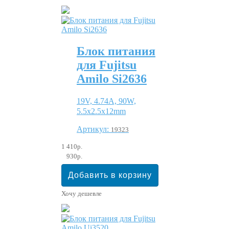
Блок питания
для Fujitsu
Amilo Si2636
19V, 4.74A, 90W,
5.5x2.5x12mm
Артикул:
19323
1 410р.
930р.
Хочу дешевле