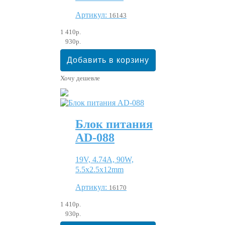
Артикул:
16143
1 410р.
930р.
Хочу дешевле
Блок питания
AD-088
19V, 4.74A, 90W,
5.5x2.5x12mm
Артикул:
16170
1 410р.
930р.