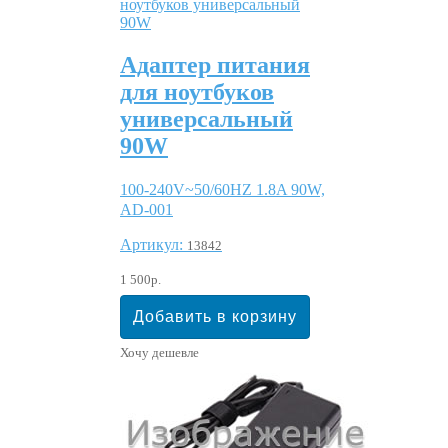
Адаптер питания
для ноутбуков
универсальный
90W
100-240V~50/60HZ 1.8A 90W,
AD-001
Артикул:
13842
1 500р.
Хочу дешевле