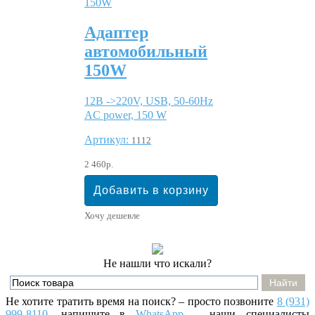
Адаптер
автомобильный
150W
12В ->220V, USB, 50-60Hz
AC power, 150 W
Артикул:
1112
2 460р.
Хочу дешевле
Не нашли что искали?
Не хотите тратить время на поиск? – просто позвоните
8 (931)
999-8110
, напишите
в
WhatsApp
– наши специалисты