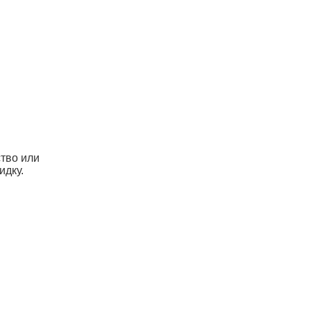
ство или
идку.