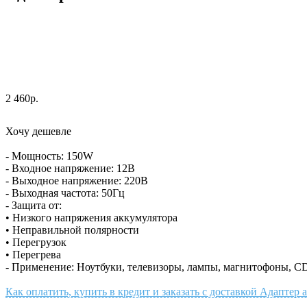
2 460р.
Хочу дешевле
- Мощность: 150W
- Входное напряжение: 12В
- Выходное напряжение: 220В
- Выходная частота: 50Гц
- Защита от:
• Низкого напряжения аккумулятора
• Неправильной полярности
• Перегрузок
• Перегрева
- Применение: Ноутбуки, телевизоры, лампы, магнитофоны, CD-
Как оплатить, купить в кредит и заказать с доставкой Адапте