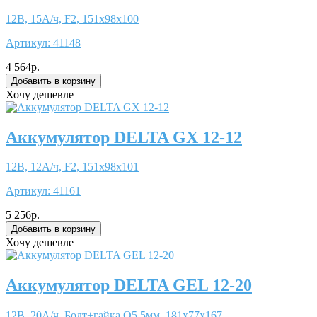
12В, 15А/ч, F2, 151x98x100
Артикул:
41148
4 564р.
Хочу дешевле
Аккумулятор DELTA GX 12-12
12В, 12А/ч, F2, 151x98x101
Артикул:
41161
5 256р.
Хочу дешевле
Аккумулятор DELTA GEL 12-20
12В, 20А/ч, Болт+гайка O5,5мм, 181x77x167