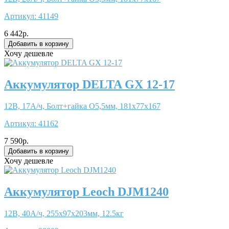
Артикул:
41149
6 442р.
Хочу дешевле
Аккумулятор DELTA GX 12-17
12В, 17А/ч, Болт+гайка O5,5мм, 181x77x167
Артикул:
41162
7 590р.
Хочу дешевле
Аккумулятор Leoch DJM1240
12В, 40А/ч, 255x97x203мм, 12.5кг