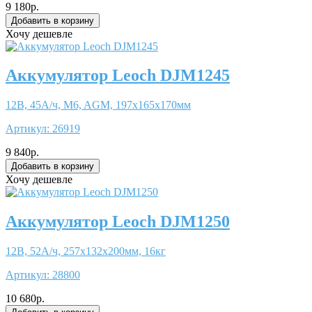
9 180р.
Хочу дешевле
Аккумулятор Leoch DJM1245
12В, 45А/ч, M6, AGM, 197x165x170мм
Артикул:
26919
9 840р.
Хочу дешевле
Аккумулятор Leoch DJM1250
12В, 52А/ч, 257x132x200мм, 16кг
Артикул:
28800
10 680р.