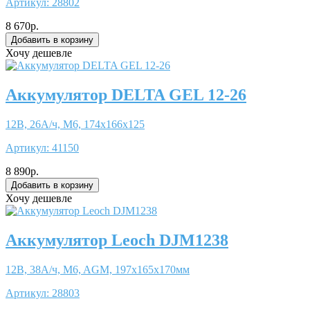
Артикул:
28802
8 670р.
Хочу дешевле
Аккумулятор DELTA GEL 12-26
12В, 26А/ч, М6, 174x166x125
Артикул:
41150
8 890р.
Хочу дешевле
Аккумулятор Leoch DJM1238
12В, 38А/ч, M6, AGM, 197x165x170мм
Артикул:
28803