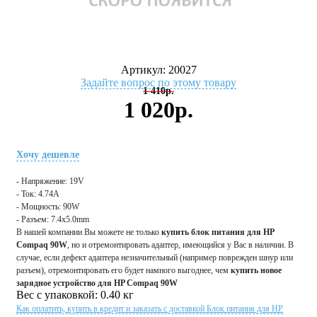
Артикул:
20027
Задайте вопрос по этому товару
1 410р.
1 020р.
Хочу дешевле
- Напряжение: 19V
- Ток: 4.74A
- Мощность: 90W
- Разъем: 7.4x5.0mm
В нашей компании Вы можете не только
купить блок питания для HP
Compaq 90W
, но и отремонтировать адаптер, имеющийся у Вас в наличии. В
случае, если дефект адаптера незначительный (например поврежден шнур или
разъем), отремонтировать его будет намного выгоднее, чем
купить новое
зарядное устройство для HP Compaq 90W
Вес с упаковкой: 0.40 кг
Как оплатить, купить в кредит и заказать с доставкой Блок питания для HP