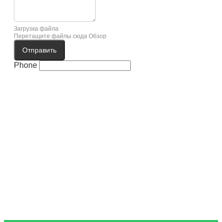
Загрузка файла
Перетащите файлы сюда
Обзор
Отправить
Phone