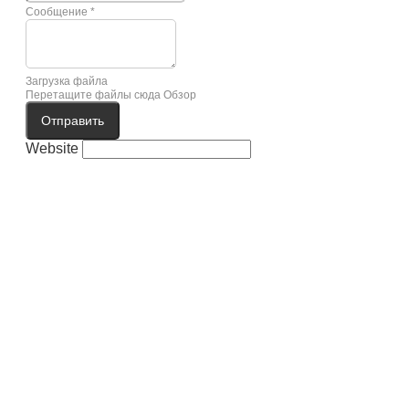
Сообщение
*
Загрузка файла
Перетащите файлы сюда
Обзор
Отправить
Website