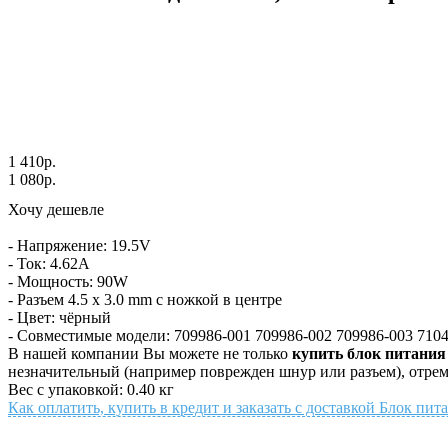
1 410р.
1 080р.
Хочу дешевле
- Напряжение: 19.5V
- Ток: 4.62A
- Мощность: 90W
- Разъем 4.5 x 3.0 mm с ножкой в центре
- Цвет: чёрный
- Совместимые модели: 709986-001 709986-002 709986-003 7
В нашей компании Вы можете не только
купить блок питания 
незначительный (например поврежден шнур или разъем), отрем
Вес с упаковкой: 0.40 кг
Как оплатить, купить в кредит и заказать с доставкой Блок пит