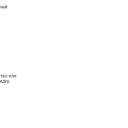
ьный
ство или
идку.