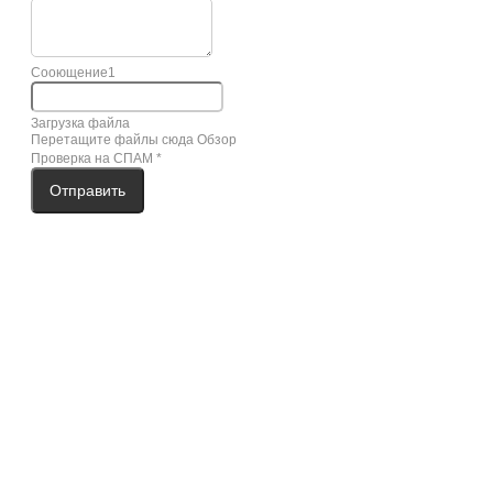
Сооющение1
Загрузка файла
Перетащите файлы сюда
Обзор
Проверка на СПАМ
*
Отправить