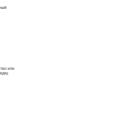
ьный
ство или
идку.