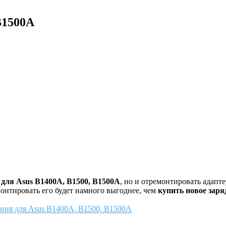
B1500A
 для Asus B1400A, B1500, B1500A
, но и отремонтировать адапт
онтировать его будет намного выгоднее, чем
купить новое заря
тания для Asus B1400A, B1500, B1500A