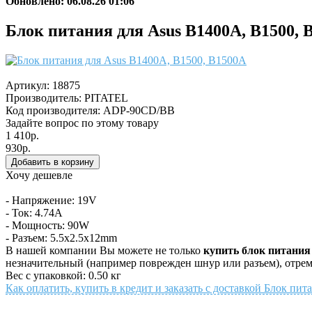
Обновлено: 06.08.26 01:06
Блок питания для Asus B1400A, B1500, 
Артикул:
18875
Производитель:
PITATEL
Код производителя: ADP-90CD/BB
Задайте вопрос по этому товару
1 410р.
930р.
Хочу дешевле
- Напряжение: 19V
- Ток: 4.74A
- Мощность: 90W
- Разъем: 5.5x2.5x12mm
В нашей компании Вы можете не только
купить блок питания
незначительный (например поврежден шнур или разъем), отрем
Вес с упаковкой: 0.50 кг
Как оплатить, купить в кредит и заказать с доставкой Блок пи