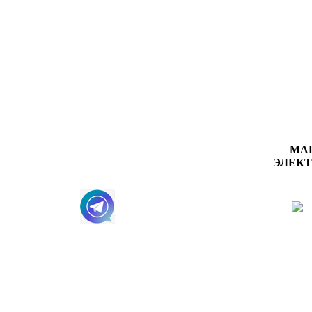
МА
ЭЛЕК