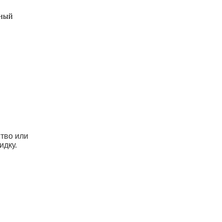
ьный
ство или
идку.