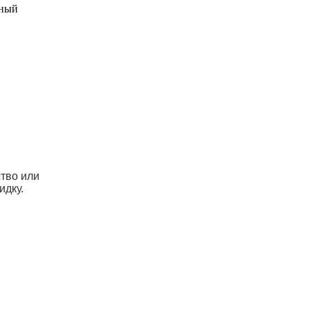
ьный
ство или
идку.