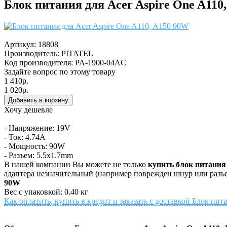
Блок питания для Acer Aspire One A110
Артикул:
18808
Производитель:
PITATEL
Код производителя: PA-1900-04AC
Задайте вопрос по этому товару
1 410р.
1 020р.
Хочу дешевле
- Напряжение: 19V
- Ток: 4.74A
- Мощность: 90W
- Разъем: 5.5x1.7mm
В нашей компании Вы можете не только
купить блок питания 
адаптера незначительный (например поврежден шнур или разъе
90W
Вес с упаковкой: 0.40 кг
Как оплатить, купить в кредит и заказать с доставкой Блок пит