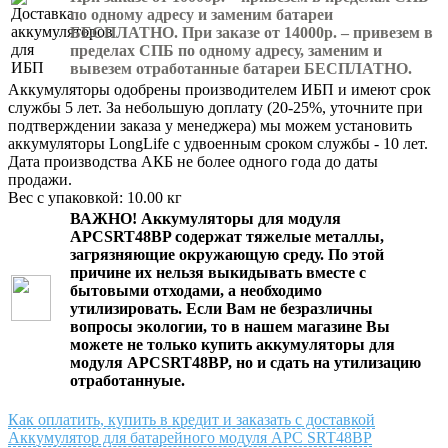
по одному адресу и заменим батареи
БЕСПЛАТНО. При заказе от 14000р. – привезем в
пределах СПБ по одному адресу, заменим и
вывезем отработанные батареи БЕСПЛАТНО.
Аккумуляторы одобрены производителем ИБП и имеют срок
службы 5 лет. За небольшую доплату (20-25%, уточните при
подтверждении заказа у менеджера) мы можем установить
аккумуляторы LongLife с удвоенным сроком службы - 10 лет.
Дата производства АКБ не более одного года до даты
продажи.
Вес с упаковкой: 10.00 кг
ВАЖНО!
Аккумуляторы для модуля
APCSRT48BP
содержат тяжелые металлы,
загрязняющие окружающую среду. По этой
причине их нельзя выкидывать вместе с
бытовыми отходами, а необходимо
утилизировать. Если Вам не безразличны
вопросы экологии, то в нашем магазине Вы
можете не только
купить аккумуляторы для
модуля APCSRT48BP
, но и сдать на утилизацию
отработаннуые.
Как оплатить, купить в кредит и заказать с доставкой
Аккумулятор для батарейного модуля APC SRT48BP