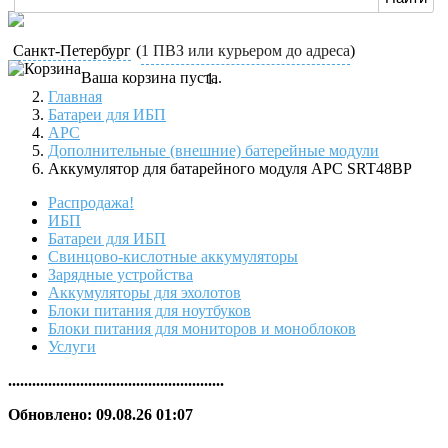
Санкт-Петербург
(
1 ПВЗ или курьером до адреса
)
Ваша корзина пуста.
Главная
Батареи для ИБП
APC
Дополнительные (внешние) батерейные модули
Аккумулятор для батарейного модуля APC SRT48BP
Распродажа!
ИБП
Батареи для ИБП
Свинцово-кислотные аккумуляторы
Зарядные устройства
Аккумуляторы для эхолотов
Блоки питания для ноутбуков
Блоки питания для мониторов и моноблоков
Услуги
......................................................
Обновлено: 09.08.26 01:07