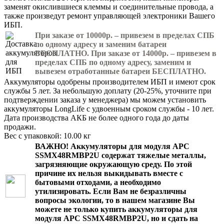
заменят окислившиеся клеммы и соединительные провода, а
также произведут ремонт управляющей электроники Вашего
ИБП.
При заказе от 10000р. – привезем в пределах СПБ
по одному адресу и заменим батареи
БЕСПЛАТНО. При заказе от 14000р. – привезем в
пределах СПБ по одному адресу, заменим и
вывезем отработанные батареи БЕСПЛАТНО.
Аккумуляторы одобрены производителем ИБП и имеют срок
службы 5 лет. За небольшую доплату (20-25%, уточните при
подтверждении заказа у менеджера) мы можем установить
аккумуляторы LongLife с удвоенным сроком службы - 10 лет.
Дата производства АКБ не более одного года до даты
продажи.
Вес с упаковкой: 10.00 кг
ВАЖНО!
Аккумуляторы для модуля APC
SSMX48RMBP2U
содержат тяжелые металлы,
загрязняющие окружающую среду. По этой
причине их нельзя выкидывать вместе с
бытовыми отходами, а необходимо
утилизировать. Если Вам не безразличны
вопросы экологии, то в нашем магазине Вы
можете не только
купить аккумуляторы для
модуля APC SSMX48RMBP2U
, но и сдать на