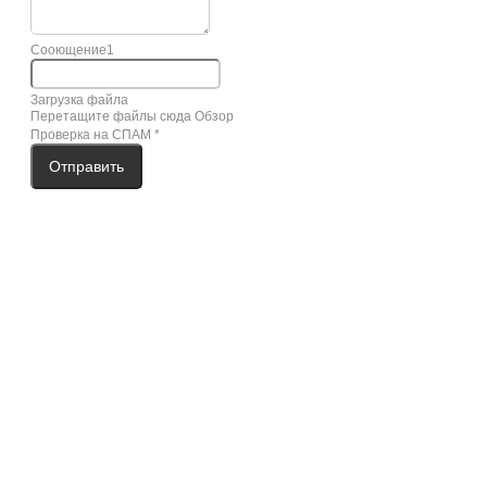
Сооющение1
Загрузка файла
Перетащите файлы сюда
Обзор
Проверка на СПАМ
*
Отправить