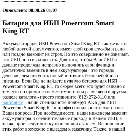
......................................................
Обновлено: 08.08.26 01:07
Батарея для ИБП Powercom Smart
King RT
Аккумулятор для ИБП Powercom Smart King RT, так же как и
любой другой аккумулятор, имеет свой срок службы и рано
или поздно выходит из строя. Но это совершенно не означает,
что ИБП пора выкидывать. Для того, чтобы Ваш ИБП и
дальше продолжал исправно выполнять свои функции,
достаточно заменить в нём аккумуляторы - это гораздо
дешевле, чем покупать новый источник бесперебойного
питания. Если Вы не найдете нужную батарею для ИБП
Powercom Smart King RT, то скорее всего это будет связано с
тем, что по причине совместимости она размещена в другом
разделе каталога - просто позвоните (812) 272-8110 или
напишите
– наши специалисты подберут АКБ для ИБП
Powercom Smart King RT и профессионально ответят на все
Ваши вопросы.При необходимости, наши инженеры заменят
аккумуляторы и соединительные провода в Вашем ИБП, а
также произведут чистку окислившихся клем. Выполнение
этих работ возможно с выездом к заказчику. Также, в нашей