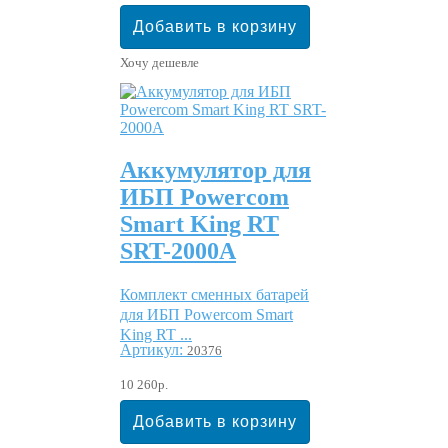
Хочу дешевле
Аккумулятор для
ИБП Powercom
Smart King RT
SRT-2000A
Комплект сменных батарей
для ИБП Powercom Smart
King RT ...
Артикул:
20376
10 260р.