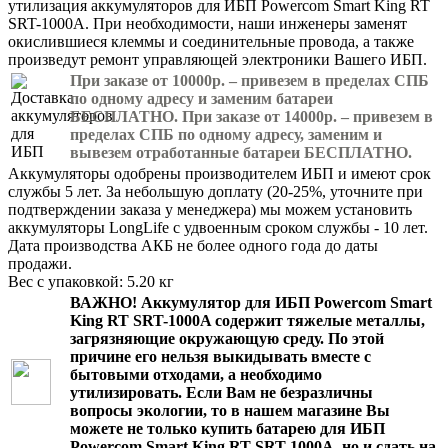
утилизация аккумуляторов для ИБП Powercom Smart King RT
SRT-1000A. При необходимости, наши инженеры заменят
окислившиеся клеммы и соединительные провода, а также
произведут ремонт управляющей электроники Вашего ИБП.
При заказе от 10000р. – привезем в пределах СПБ
по одному адресу и заменим батареи
БЕСПЛАТНО. При заказе от 14000р. – привезем в
пределах СПБ по одному адресу, заменим и
вывезем отработанные батареи БЕСПЛАТНО.
Аккумуляторы одобрены производителем ИБП и имеют срок
службы 5 лет. За небольшую доплату (20-25%, уточните при
подтверждении заказа у менеджера) мы можем установить
аккумуляторы LongLife с удвоенным сроком службы - 10 лет.
Дата производства АКБ не более одного года до даты
продажи.
Вес с упаковкой: 5.20 кг
ВАЖНО!
Аккумулятор для ИБП Powercom Smart
King RT SRT-1000A
содержит тяжелые металлы,
загрязняющие окружающую среду. По этой
причине его нельзя выкидывать вместе с
бытовыми отходами, а необходимо
утилизировать. Если Вам не безразличны
вопросы экологии, то в нашем магазине Вы
можете не только
купить батарею для ИБП
Powercom Smart King RT SRT-1000A
, но и сдать на