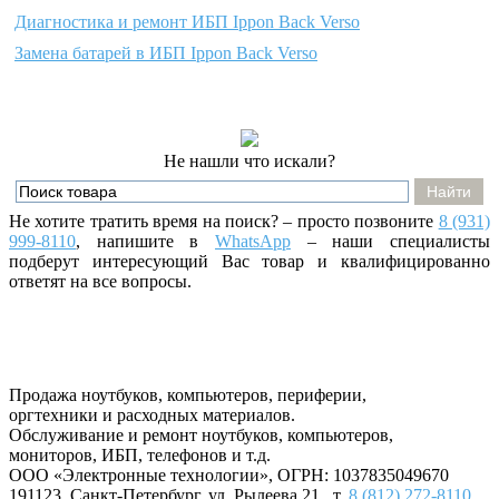
Диагностика и ремонт ИБП Ippon Back Verso
Замена батарей в ИБП Ippon Back Verso
Не нашли что искали?
Не хотите тратить время на поиск? – просто позвоните
8 (931)
999-8110
, напишите
в
WhatsApp
– наши специалисты
подберут интересующий Вас товар и квалифицированно
ответят на все вопросы.
Продажа ноутбуков, компьютеров, периферии,
оргтехники и расходных материалов.
Обслуживание и ремонт ноутбуков, компьютеров,
мониторов, ИБП, телефонов и т.д.
ООО «Электронные технологии»
, ОГРН: 1037835049670
191123
,
Санкт-Петербург
,
ул. Рылеева 21
, т.
8 (812) 272-8110
.