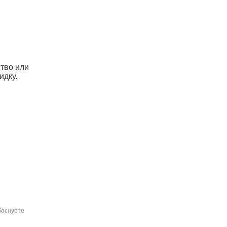
ство или
идку.
боснуете