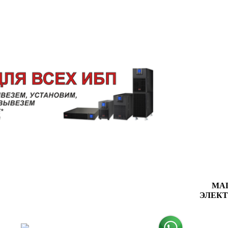
МА
ЭЛЕК