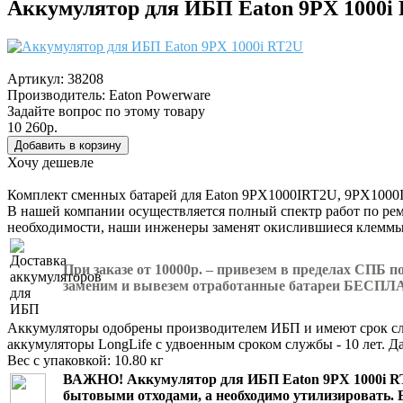
Аккумулятор для ИБП Eaton 9PX 1000i
Артикул:
38208
Производитель:
Eaton Powerware
Задайте вопрос по этому товару
10 260р.
Хочу дешевле
Комплект сменных батарей для Eaton 9PX1000IRT2U, 9PX100
В нашей компании осуществляется полный спектр работ по рем
необходимости, наши инженеры заменят окислившиеся клеммы
При заказе от 10000р. – привезем в пределах СПБ 
заменим и вывезем отработанные батареи БЕСПЛ
Аккумуляторы одобрены производителем ИБП и имеют срок слу
аккумуляторы LongLife с удвоенным сроком службы - 10 лет. Д
Вес с упаковкой: 10.80 кг
ВАЖНО!
Аккумулятор для ИБП Eaton 9PX 1000i 
бытовыми отходами, а необходимо утилизировать. 