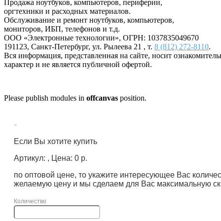
Продажа ноутбуков, компьютеров, периферии,
оргтехники и расходных материалов.
Обслуживание и ремонт ноутбуков, компьютеров,
мониторов, ИБП, телефонов и т.д.
ООО «Электронные технологии»
, ОГРН: 1037835049670
191123
,
Санкт-Петербург
,
ул. Рылеева 21
, т.
8 (812) 272-8110
.
Вся информация, представленная на сайте, носит ознакомител
характер и не является публичной офертой.
Please publish modules in
offcanvas
position.
×
Если Вы хотите купить
Артикул: , Цена: 0 р.
по оптовой цене, то укажите интересующее Вас количе
желаемую цену и мы сделаем для Вас максимальную ск
Количество