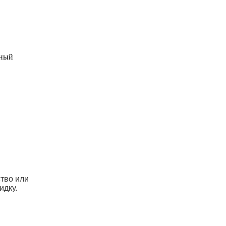
ьный
ство или
идку.