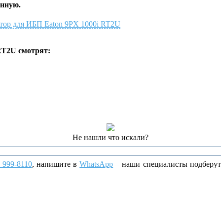
анную.
лятор для ИБП Eaton 9PX 1000i RT2U
RT2U смотрят:
Не нашли что искали?
) 999-8110
, напишите
в
WhatsApp
– наши специалисты подберут