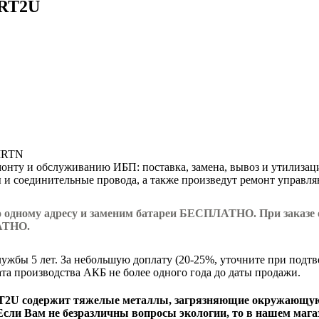
 RT2U
0IRTN
онту и обслуживанию ИБП: поставка, замена, вывоз и утилизац
 и соединительные провода, а также произведут ремонт управ
по одному адресу и заменим батареи БЕСПЛАТНО. При заказе о
АТНО.
жбы 5 лет. За небольшую доплату (20-25%, уточните при подтв
ата производства АКБ не более одного года до даты продажи.
RT2U
содержит тяжелые металлы, загрязняющие окружающую с
Если Вам не безразличны вопросы экологии, то в нашем маг