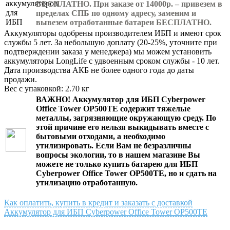
БЕСПЛАТНО. При заказе от 14000р. – привезем в
пределах СПБ по одному адресу, заменим и
вывезем отработанные батареи БЕСПЛАТНО.
Аккумуляторы одобрены производителем ИБП и имеют срок
службы 5 лет. За небольшую доплату (20-25%, уточните при
подтверждении заказа у менеджера) мы можем установить
аккумуляторы LongLife с удвоенным сроком службы - 10 лет.
Дата производства АКБ не более одного года до даты
продажи.
Вес с упаковкой: 2.70 кг
ВАЖНО!
Аккумулятор для ИБП Cyberpower
Office Tower OP500TE
содержит тяжелые
металлы, загрязняющие окружающую среду. По
этой причине его нельзя выкидывать вместе с
бытовыми отходами, а необходимо
утилизировать. Если Вам не безразличны
вопросы экологии, то в нашем магазине Вы
можете не только
купить батарею для ИБП
Cyberpower Office Tower OP500TE
, но и сдать на
утилизацию отработанную.
Как оплатить, купить в кредит и заказать с доставкой
Аккумулятор для ИБП Cyberpower Office Tower OP500TE