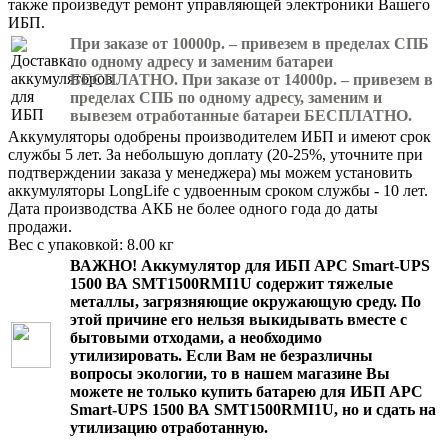
также произведут ремонт управляющей электроники Вашего
ИБП.
При заказе от 10000р. – привезем в пределах СПБ
по одному адресу и заменим батареи
БЕСПЛАТНО. При заказе от 14000р. – привезем в
пределах СПБ по одному адресу, заменим и
вывезем отработанные батареи БЕСПЛАТНО.
Аккумуляторы одобрены производителем ИБП и имеют срок
службы 5 лет. За небольшую доплату (20-25%, уточните при
подтверждении заказа у менеджера) мы можем установить
аккумуляторы LongLife с удвоенным сроком службы - 10 лет.
Дата производства АКБ не более одного года до даты
продажи.
Вес с упаковкой: 8.00 кг
ВАЖНО!
Аккумулятор для ИБП APC Smart-UPS
1500 ВА SMT1500RMI1U
содержит тяжелые
металлы, загрязняющие окружающую среду. По
этой причине его нельзя выкидывать вместе с
бытовыми отходами, а необходимо
утилизировать. Если Вам не безразличны
вопросы экологии, то в нашем магазине Вы
можете не только
купить батарею для ИБП APC
Smart-UPS 1500 ВА SMT1500RMI1U
, но и сдать на
утилизацию отработанную.