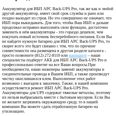
Аккумулятор для ИБП APC Back-UPS Pro, так же как и любой
другой аккумулятор, имеет свой срок службы и рано или
поздно выходит из строя. Но это совершенно не означает, что
ИБП пора выкидывать. Для того, чтобы Ваш ИБП и дальше
продолжал исправно выполнять свои функции, достаточно
заменить в нём аккумуляторы - это гораздо дешевле, чем
покупать новый источник бесперебойного питания. Если Вы
не найдете нужную батарею для ИБП APC Back-UPS Pro, то
скорее всего это будет связано с тем, что по причине
совместимости она размещена в другом разделе каталога -
просто позвоните (812) 272-8110 или
напишите
– наши
специалисты подберут АКБ для ИБП APC Back-UPS Pro и
профессионально ответят на все Ваши вопросы.При
необходимости, наши инженеры заменят аккумуляторы и
соединительные провода в Вашем ИБП, а также произведут
чистку окислившихся клем. Выполнение этих работ
возможно с выездом к заказчику. Также, в нашей компании
осуществляется ремонт ИБП APC Back-UPS Pro.
Аккумуляторы для UPS содержат тяжелые металлы, поэтому
их нельзя выбрасывать вместе с бытовым мусором. Если Вы
не желаете загрязнять окружающую среду, то в нашей
компании Вы можете сдать отработанную батарею на
утилизацию.