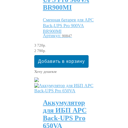
BR900MI
Сменная батарея для APC
Back-UPS Pro 900VA
BR900MI
Артикул:
90847
3 720р.
2 790р.
Хочу дешевле
Аккумулятор
для ИБП APC
Back-UPS Pro
650VA