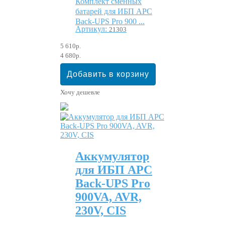
Комплект сменных
батарей для ИБП APC
Back-UPS Pro 900 ...
Артикул:
21303
5 610р.
4 680р.
Хочу дешевле
Аккумулятор
для ИБП APC
Back-UPS Pro
900VA, AVR,
230V, CIS