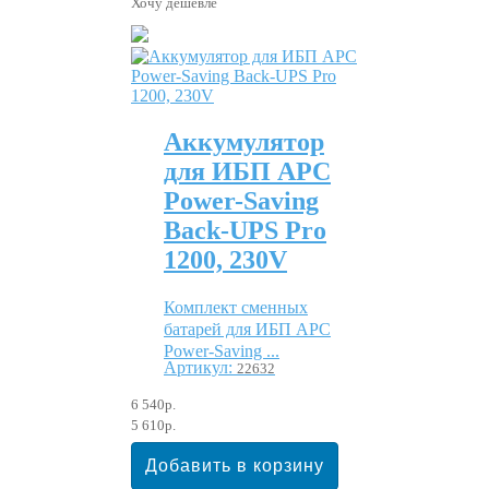
Хочу дешевле
Аккумулятор
для ИБП APC
Power-Saving
Back-UPS Pro
1200, 230V
Комплект сменных
батарей для ИБП APC
Power-Saving ...
Артикул:
22632
6 540р.
5 610р.