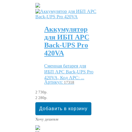
Аккумулятор
для ИБП APC
Back-UPS Pro
420VA
Сменная батарея для
ИБП APC Back-UPS Pro
420VA, Код APC: ...
Артикул:
17318
2 730р.
2 280р.
Хочу дешевле