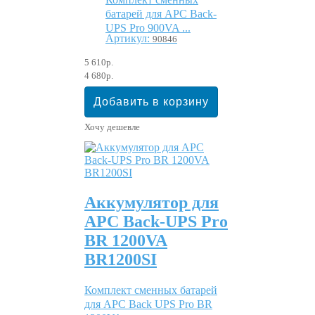
батарей для APC Back-
UPS Pro 900VA ...
Артикул:
90846
5 610р.
4 680р.
Хочу дешевле
Аккумулятор для
APC Back-UPS Pro
BR 1200VA
BR1200SI
Комплект сменных батарей
для APC Back UPS Pro BR