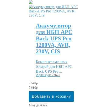
Аккумулятор
для ИБП APC
Back-UPS Pro
1200VA, AVR,
230V, CIS
Комплект сменных
батарей для ИБП APC
Back-UPS Pro ...
Артикул:
22627
6 540р.
5 610р.
Хочу дешевле