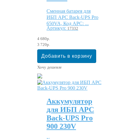
Сменная батарея для
ИБП APC Back-UPS Pro
650VA, Код APC: ...
Артикул:
17332
4 680р.
3 720р.
Хочу дешевле
Аккумулятор
для ИБП APC
Back-UPS Pro
900 230V