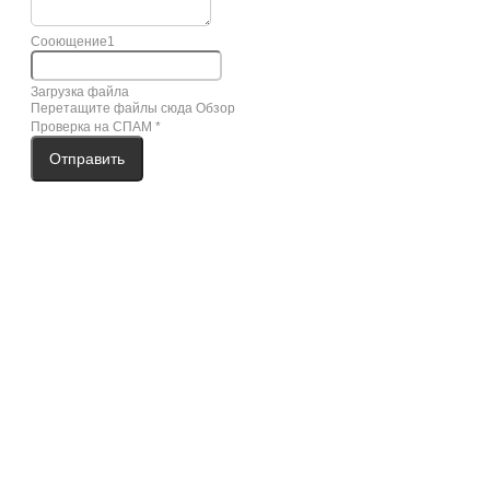
Сооющение1
Загрузка файла
Перетащите файлы сюда
Обзор
Проверка на СПАМ
*
Отправить