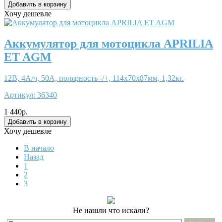
Хочу дешевле
Аккумулятор для мотоцикла APRILIA
ET AGM
12В, 4А/ч, 50А, полярность -/+, 114x70x87мм, 1,32кг.
Артикул:
36340
1 440р.
Хочу дешевле
В начало
Назад
1
2
3
Не нашли что искали?