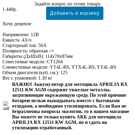
Задайте вопрос по этому товару
1 440р.
Хочу дешевле
Напряжение: 12В
Емкость: 4А/ч
Стартерный ток: 50А
Полярность: обратная -/+
Габариты (ДхШхВ): 114x70x87мм
Совестимые модели: CT1204
Совместимые модели: YT4L-BS, YTX4L-BS, YT4L-BS
Объем двигателя (куб. см.): 125
Вес с упаковкой: 1.30 кг
ВАЖНО!
Аккумулятор для мотоцикла APRILIA RX
12511 KW AGM
содержит тяжелые металлы,
загрязняющие окружающую среду. По этой причине
батарею нельзя выкидывать вместе с бытовыми
отходами, а необходимо утилизировать. Если Вам не
безразличны вопросы экологии, то в нашем магазине
Вы можете не только
купить АКБ для мотоцикла
APRILIA RX 12511 KW AGM
, но и сдать на
утилизацию отработанный.