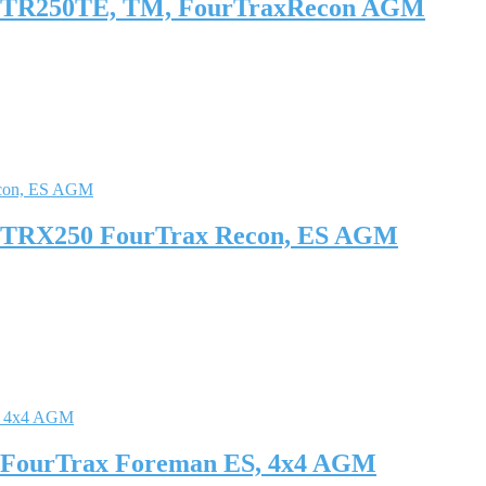
 TR250TE, TM, FourTraxRecon AGM
TRX250 FourTrax Recon, ES AGM
FourTrax Foreman ES, 4x4 AGM