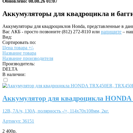
Обновлено: 08.08.26 01:07
Аккумуляторы для квадроцикла и багг
Аккумуляторы для квадроциклов Honda, представленные в данн
Вас АКБ - просто позвоните (812) 272-8110 или
напишите
– наш
Вид:
Сортировать по:
Цена товара +/-
Название товара
Название производителя
Производитель:
DELTA
В наличии:
Аккумулятор для квадроцикла HOND
12В, 7А/ч, 130А, полярность -/+, 114x70x108мм, 2кг.
Артикул:
36151
2 400р.