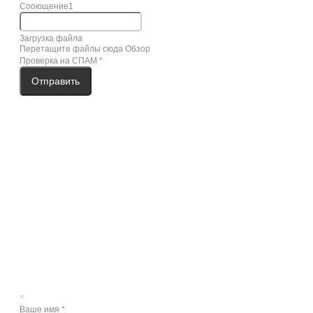
Сооющение1
Загрузка файла
Перетащите файлы сюда
Обзор
Проверка на СПАМ
*
Отправить
×
Ваше имя
*