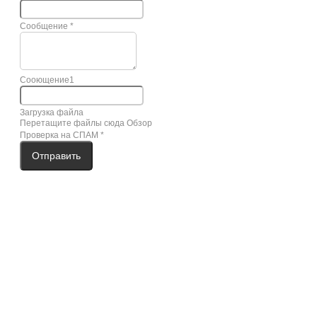
Сообщение
*
Сооющение1
Загрузка файла
Перетащите файлы сюда
Обзор
Проверка на СПАМ
*
Отправить