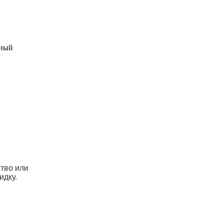
ьный
ство или
идку.