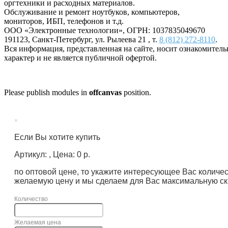
оргтехники и расходных материалов.
Обслуживание и ремонт ноутбуков, компьютеров,
мониторов, ИБП, телефонов и т.д.
ООО «Электронные технологии»
, ОГРН: 1037835049670
191123
,
Санкт-Петербург
,
ул. Рылеева 21
, т.
8 (812) 272-8110
.
Вся информация, представленная на сайте, носит ознакомител
характер и не является публичной офертой.
Please publish modules in
offcanvas
position.
×
Если Вы хотите купить
Артикул: , Цена: 0 р.
по оптовой цене, то укажите интересующее Вас количе
желаемую цену и мы сделаем для Вас максимальную ск
Количество
Желаемая цена