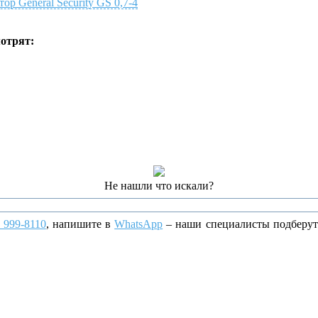
ор General Security GS 0,7-4
мотрят:
Не нашли что искали?
) 999-8110
, напишите
в
WhatsApp
– наши специалисты подберут