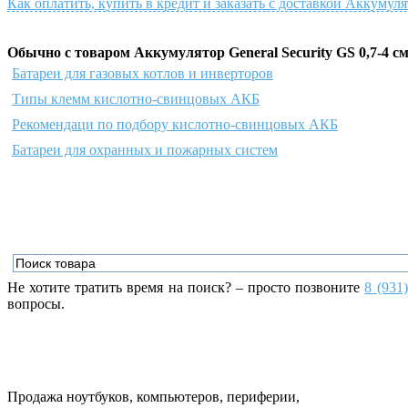
Как оплатить, купить в кредит и заказать с доставкой Аккумулят
Обычно с товаром Аккумулятор General Security GS 0,7-4 с
Батареи для газовых котлов и инверторов
Типы клемм кислотно-свинцовых АКБ
Рекомендаци по подбору кислотно-свинцовых АКБ
Батареи для охранных и пожарных систем
Не хотите тратить время на поиск? – просто позвоните
8 (931
вопросы.
Продажа ноутбуков, компьютеров, периферии,