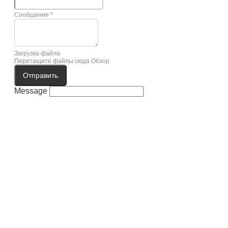
Сообщение
*
Загрузка файла
Перетащите файлы сюда
Обзор
Отправить
Message