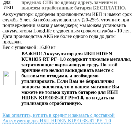
пределах СПБ по одному адресу, заменим и
вывезем отработанные батареи БЕСПЛАТНО.
Аккумуляторы одобрены производителем ИБП и имеют срок
службы 5 лет. За небольшую доплату (20-25%, уточните при
подтверждении заказа у менеджера) мы можем установить
аккумуляторы LongLife с удвоенным сроком службы - 10 лет.
Дата производства АКБ не более одного года до даты
продажи.
Вес с упаковкой: 16.80 кг
ВАЖНО!
Аккумулятор для ИБП HIDEN
KU9103S-RT PF=1.0
содержит тяжелые металлы,
загрязняющие окружающую среду. По этой
причине его нельзя выкидывать вместе с
бытовыми отходами, а необходимо
утилизировать. Если Вам не безразличны
вопросы экологии, то в нашем магазине Вы
можете не только
купить батарею для ИБП
HIDEN KU9103S-RT PF=1.0
, но и сдать на
утилизацию отработанную.
Как оплатить, купить в кредит и заказать с доставкой
Аккумулятор для ИБП HIDEN KU9103S-RT PF=1.0