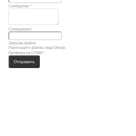
Сообщение
*
Сооющение1
Загрузка файла
Перетащите файлы сюда
Обзор
Проверка на СПАМ
*
Отправить