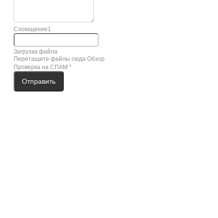
Сооющение1
Загрузка файла
Перетащите файлы сюда
Обзор
Проверка на СПАМ
*
Отправить