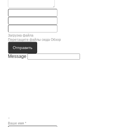
Загрузка файла
Перетащите файлы сюда
Обзор
Отправить
Message
×
Ваше имя
*