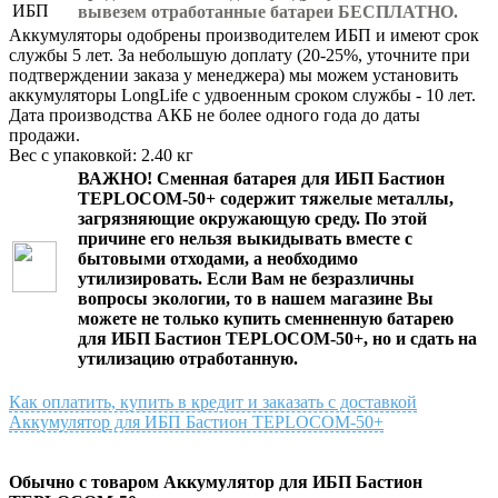
вывезем отработанные батареи БЕСПЛАТНО.
Аккумуляторы одобрены производителем ИБП и имеют срок
службы 5 лет. За небольшую доплату (20-25%, уточните при
подтверждении заказа у менеджера) мы можем установить
аккумуляторы LongLife с удвоенным сроком службы - 10 лет.
Дата производства АКБ не более одного года до даты
продажи.
Вес с упаковкой: 2.40 кг
ВАЖНО!
Сменная батарея для ИБП Бастион
TEPLOCOM-50+
содержит тяжелые металлы,
загрязняющие окружающую среду. По этой
причине его нельзя выкидывать вместе с
бытовыми отходами, а необходимо
утилизировать. Если Вам не безразличны
вопросы экологии, то в нашем магазине Вы
можете не только
купить cменнeнную батарею
для ИБП Бастион TEPLOCOM-50+
, но и сдать на
утилизацию отработанную.
Как оплатить, купить в кредит и заказать с доставкой
Аккумулятор для ИБП Бастион TEPLOCOM-50+
Обычно с товаром Аккумулятор для ИБП Бастион