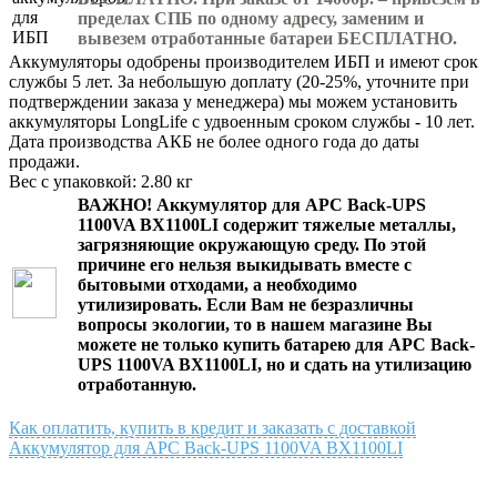
пределах СПБ по одному адресу, заменим и
вывезем отработанные батареи БЕСПЛАТНО.
Аккумуляторы одобрены производителем ИБП и имеют срок
службы 5 лет. За небольшую доплату (20-25%, уточните при
подтверждении заказа у менеджера) мы можем установить
аккумуляторы LongLife с удвоенным сроком службы - 10 лет.
Дата производства АКБ не более одного года до даты
продажи.
Вес с упаковкой: 2.80 кг
ВАЖНО!
Аккумулятор для APC Back-UPS
1100VA BX1100LI
содержит тяжелые металлы,
загрязняющие окружающую среду. По этой
причине его нельзя выкидывать вместе с
бытовыми отходами, а необходимо
утилизировать. Если Вам не безразличны
вопросы экологии, то в нашем магазине Вы
можете не только
купить батарею для APC Back-
UPS 1100VA BX1100LI
, но и сдать на утилизацию
отработанную.
Как оплатить, купить в кредит и заказать с доставкой
Аккумулятор для APC Back-UPS 1100VA BX1100LI