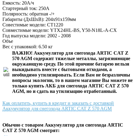
Емкость: 20А/ч
Стартерный ток: 250А
Полярность: обратная -/+
Габариты (ДхШхВ): 204x91x159мм
Совестимые модели: CT1220
Совместимые модели: YTX24HL-BS, Y50-N18L-A-CX
Год выпуска модели: 2002 - 2008
Объе
Вес с упаковкой: 6.50 кг
ВАЖНО!
Аккумулятор для снегохода ARTIC CAT Z
570 AGM
содержит тяжелые металлы, загрязняющие
окружающую среду. По этой причине батарею нельзя
выкидывать вместе с бытовыми отходами, а
необходимо утилизировать. Если Вам не безразличны
вопросы экологии, то в нашем магазине Вы можете не
только
купить АКБ для снегохода ARTIC CAT Z 570
AGM
, но и сдать на утилизацию отработанный.
Как оплатить, купить в кредит и заказать с доставкой
Аккумулятор для снегохода ARTIC CAT Z 570 AGM
Обычно с товаром Аккумулятор для снегохода ARTIC
CAT Z 570 AGM смотрят: