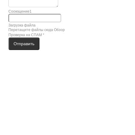
Сооющение1
Загрузка файла
Перетащите файлы сюда
Обзор
Проверка на СПАМ
*
Отправить