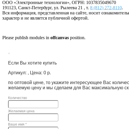
ООО «Электронные технологии»
, ОГРН: 1037835049670
191123
,
Санкт-Петербург
,
ул. Рылеева 21
, т.
8 (812) 272-8110
.
Вся информация, представленная на сайте, носит ознакомител
характер и не является публичной офертой.
Please publish modules in
offcanvas
position.
×
Если Вы хотите купить
Артикул: , Цена: 0 р.
по оптовой цене, то укажите интересующее Вас количе
желаемую цену и мы сделаем для Вас максимальную ск
Количество
Желаемая цена
Ваше имя
*