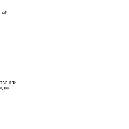
ьный
ство или
идку.