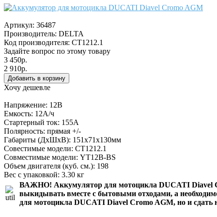
Артикул:
36487
Производитель:
DELTA
Код производителя: CT1212.1
Задайте вопрос по этому товару
3 450р.
2 910р.
Хочу дешевле
Напряжение: 12В
Емкость: 12А/ч
Стартерный ток: 155А
Полярность: прямая +/-
Габариты (ДхШхВ): 151x71x130мм
Совестимые модели: CT1212.1
Совместимые модели: YT12B-BS
Объем двигателя (куб. см.): 198
Вес с упаковкой: 3.30 кг
ВАЖНО!
Аккумулятор для мотоцикла DUCATI Diavel
выкидывать вместе с бытовыми отходами, а необходимо
для мотоцикла DUCATI Diavel Cromo AGM
, но и сдат