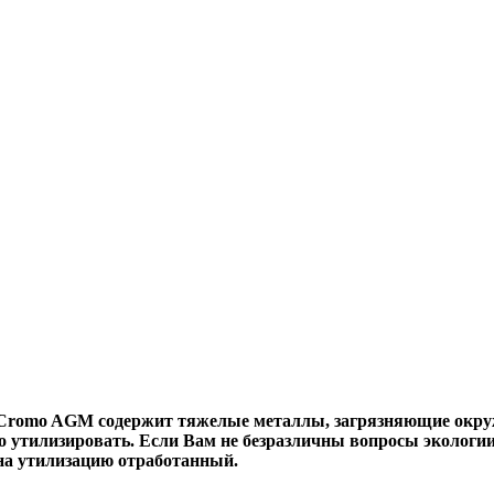
 Cromo AGM
содержит тяжелые металлы, загрязняющие окруж
 утилизировать. Если Вам не безразличны вопросы экологии
ь на утилизацию отработанный.