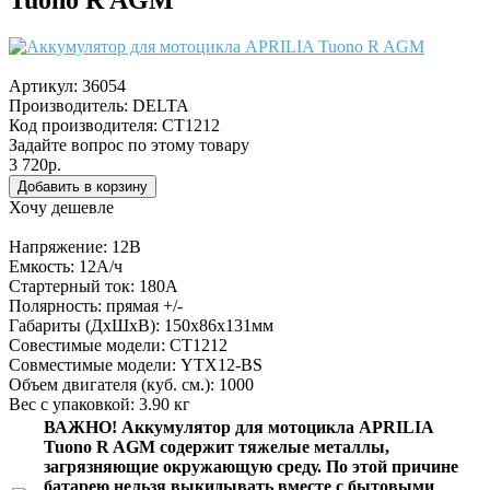
Артикул:
36054
Производитель:
DELTA
Код производителя: CT1212
Задайте вопрос по этому товару
3 720р.
Хочу дешевле
Напряжение: 12В
Емкость: 12А/ч
Стартерный ток: 180А
Полярность: прямая +/-
Габариты (ДхШхВ): 150x86x131мм
Совестимые модели: CT1212
Совместимые модели: YTX12-BS
Объем двигателя (куб. см.): 1000
Вес с упаковкой: 3.90 кг
ВАЖНО!
Аккумулятор для мотоцикла APRILIA
Tuono R AGM
содержит тяжелые металлы,
загрязняющие окружающую среду. По этой причине
батарею нельзя выкидывать вместе с бытовыми