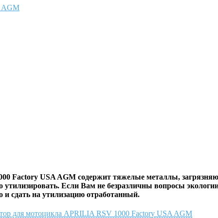
000 Factory USA AGM
содержит тяжелые металлы, загрязняю
 утилизировать. Если Вам не безразличны вопросы экологии
но и сдать на утилизацию отработанный.
улятор для мотоцикла APRILIA RSV 1000 Factory USA AGM