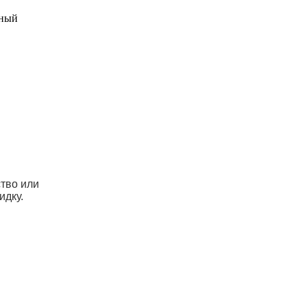
ьный
ство или
идку.