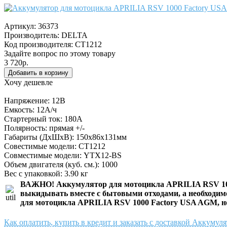
Артикул:
36373
Производитель:
DELTA
Код производителя: CT1212
Задайте вопрос по этому товару
3 720р.
Хочу дешевле
Напряжение: 12В
Емкость: 12А/ч
Стартерный ток: 180А
Полярность: прямая +/-
Габариты (ДхШхВ): 150x86x131мм
Совестимые модели: CT1212
Совместимые модели: YTX12-BS
Объем двигателя (куб. см.): 1000
Вес с упаковкой: 3.90 кг
ВАЖНО!
Аккумулятор для мотоцикла APRILIA RSV 1
выкидывать вместе с бытовыми отходами, а необходимо
для мотоцикла APRILIA RSV 1000 Factory USA AGM
, 
Как оплатить, купить в кредит и заказать с доставкой Аккум