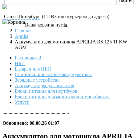
Санкт-Петербург
(
1 ПВЗ или курьером до адреса
)
Ваша корзина пуста.
Главная
Aprilia
Аккумулятор для мотоцикла APRILIA RS 125 11 KW
AGM
Распродажа!
ИБП
Батареи для ИБП
Свинцово-кислотные аккумуляторы
Зарядные устройства
Аккумуляторы для эхолотов
Блоки питания для ноутбуков
Блоки питания для мониторов и моноблоков
Услуги
......................................................
Обновлено: 08.08.26 01:07
Аккумулятор для мотоцикла APRILIA