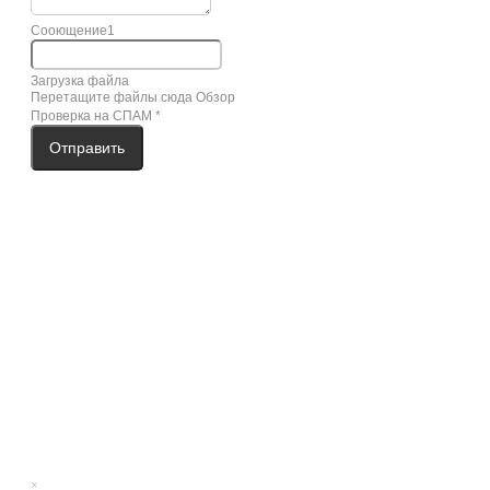
Сооющение1
Загрузка файла
Перетащите файлы сюда
Обзор
Проверка на СПАМ
*
Отправить
×