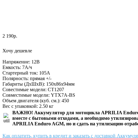
2 190р.
Хочу дешевле
Напряжение: 12В
Емкость: 7А/ч
Стартерный ток: 105А
Полярность: прямая +/-
Габариты (ДхШхВ): 150x86x94мм
Совестимые модели: CT1207
Совместимые модели: YTX7A-BS
Объем двигателя (куб. см.): 450
Вес с упаковкой: 2.50 кг
ВАЖНО!
Аккумулятор для мотоцикла APRILIA Endu
вместе с бытовыми отходами, а необходимо утилизиров
APRILIA Enduro AGM
, но и сдать на утилизацию отра
Как оплатить, купить в кредит и заказать с доставкой Аккум