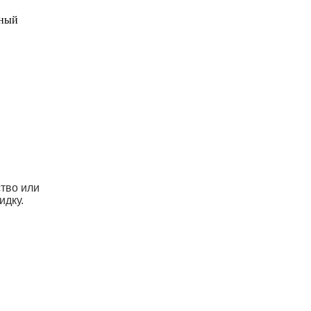
ьный
ство или
идку.