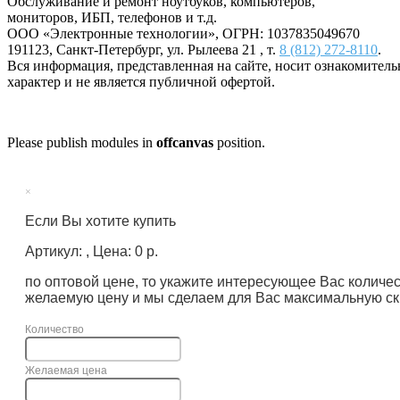
Обслуживание и ремонт ноутбуков, компьютеров,
мониторов, ИБП, телефонов и т.д.
ООО «Электронные технологии»
, ОГРН: 1037835049670
191123
,
Санкт-Петербург
,
ул. Рылеева 21
, т.
8 (812) 272-8110
.
Вся информация, представленная на сайте, носит ознакомител
характер и не является публичной офертой.
Please publish modules in
offcanvas
position.
×
Если Вы хотите купить
Артикул: , Цена: 0 р.
по оптовой цене, то укажите интересующее Вас количе
желаемую цену и мы сделаем для Вас максимальную ск
Количество
Желаемая цена