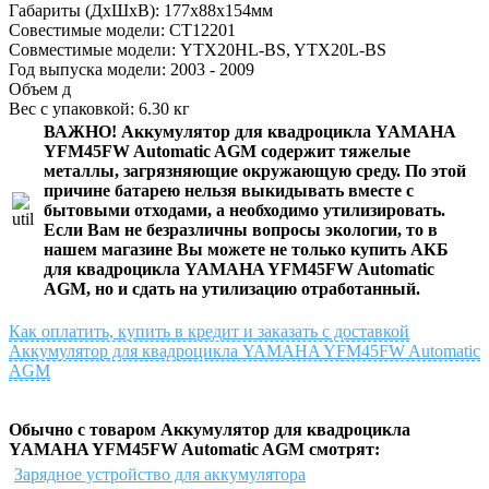
Габариты (ДхШхВ): 177x88x154мм
Совестимые модели: CT12201
Совместимые модели: YTX20HL-BS, YTX20L-BS
Год выпуска модели: 2003 - 2009
Объем д
Вес с упаковкой: 6.30 кг
ВАЖНО!
Аккумулятор для квадроцикла YAMAHA
YFM45FW Automatic AGM
содержит тяжелые
металлы, загрязняющие окружающую среду. По этой
причине батарею нельзя выкидывать вместе с
бытовыми отходами, а необходимо утилизировать.
Если Вам не безразличны вопросы экологии, то в
нашем магазине Вы можете не только
купить АКБ
для квадроцикла YAMAHA YFM45FW Automatic
AGM
, но и сдать на утилизацию отработанный.
Как оплатить, купить в кредит и заказать с доставкой
Аккумулятор для квадроцикла YAMAHA YFM45FW Automatic
AGM
Обычно с товаром Аккумулятор для квадроцикла
YAMAHA YFM45FW Automatic AGM смотрят:
Зарядное устройство для аккумулятора