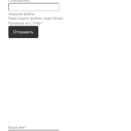
Сооющение1
Загрузка файла
Перетащите файлы сюда
Обзор
Проверка на СПАМ
*
Отправить
×
Ваше имя
*