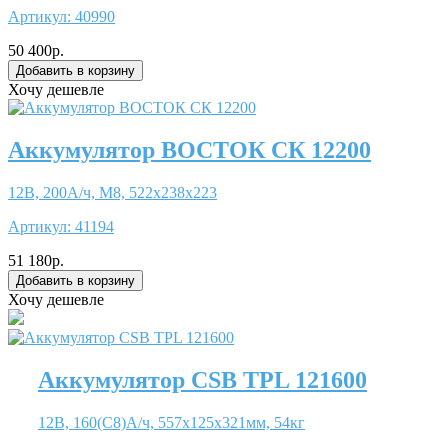
Артикул:
40990
50 400р.
Хочу дешевле
Аккумулятор ВОСТОК СК 12200
12В, 200А/ч, М8, 522x238x223
Артикул:
41194
51 180р.
Хочу дешевле
Аккумулятор CSB TPL 121600
12В, 160(С8)А/ч, 557x125x321мм, 54кг