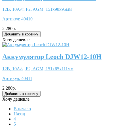
12В, 10А/ч, F2, AGM, 151x98x95мм
Артикул:
40410
2 280р.
Хочу дешевле
Аккумулятор Leoch DJW12-10H
12В, 10А/ч, F2, AGM, 151x65x111мм
Артикул:
40411
2 280р.
Хочу дешевле
В начало
Назад
4
5