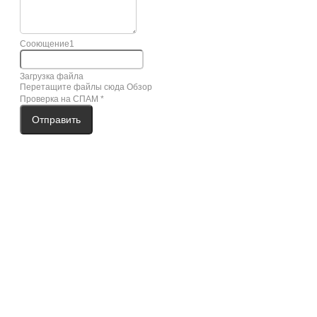
Сооющение1
Загрузка файла
Перетащите файлы сюда
Обзор
Проверка на СПАМ
*
Отправить