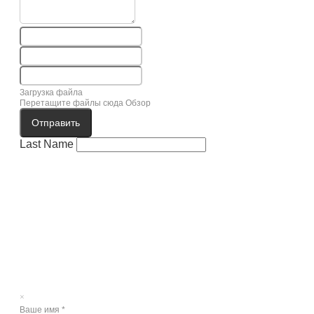
Загрузка файла
Перетащите файлы сюда
Обзор
Отправить
Last Name
×
Ваше имя
*