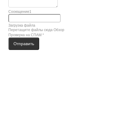
Сооющение1
Загрузка файла
Перетащите файлы сюда
Обзор
Проверка на СПАМ
*
Отправить