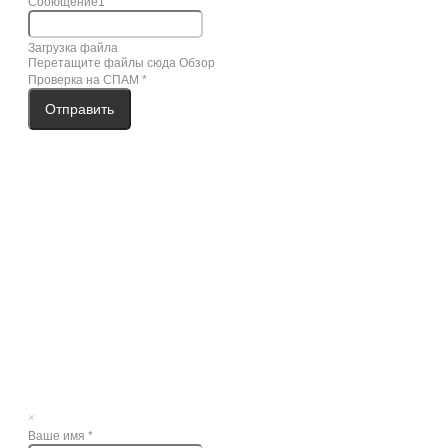
Сооющение1
Загрузка файла
Перетащите файлы сюда
Обзор
Проверка на СПАМ
*
Отправить
×
Ваше имя
*